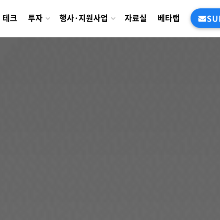
테크
투자
행사·지원사업
자료실
베타랩
SU