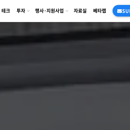
테크
투자
행사·지원사업
자료실
베타랩
SU