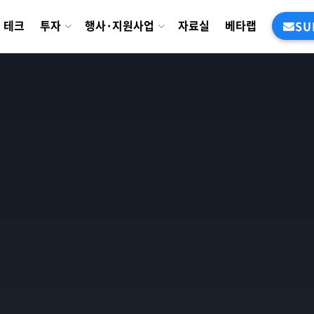
테크
투자
행사·지원사업
자료실
베타랩
SU