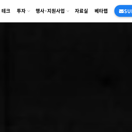
테크
투자
행사·지원사업
자료실
베타랩
SU