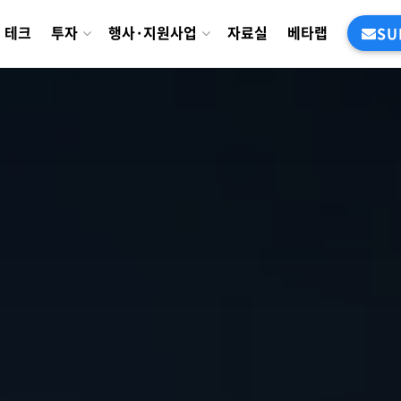
테크
투자
행사·지원사업
자료실
베타랩
SU