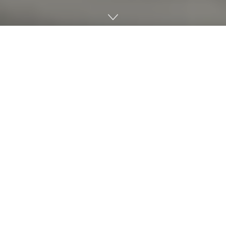
돌고래는 똑똑한 동물이며 무리에서 커뮤니케이션을 취해 사회
적 관계를 구축하고 있다. 이런 돌고래는 먹이가 많은 시기가 되
면 더 사교적이 된다는 게 스코틀랜드 에버딘대학 연구팀에 의
해 밝혀졌다.