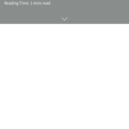
Reading Time: 1 mins read
스마트폰이 보급되기 시작한 2010년대 이후 전 세계저긍로 젊
은이 우을증이나 불안, 자상 행위, 자살 비율이 증가하고 있는
것으로 보고됐다. 비슷한 상황이 유럽에서도 발생하고 있으며