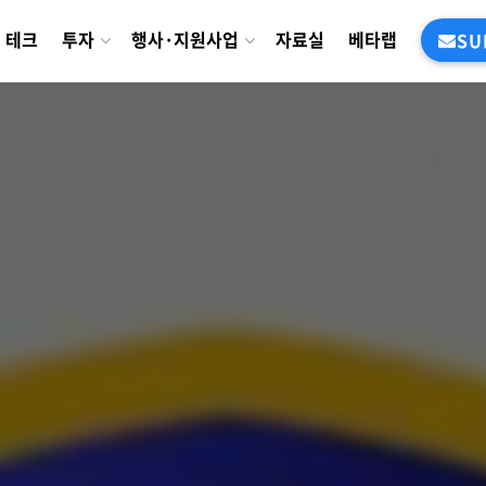
테크
투자
행사·지원사업
자료실
베타랩
SU