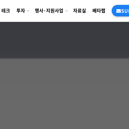
테크
투자
행사·지원사업
자료실
베타랩
SU