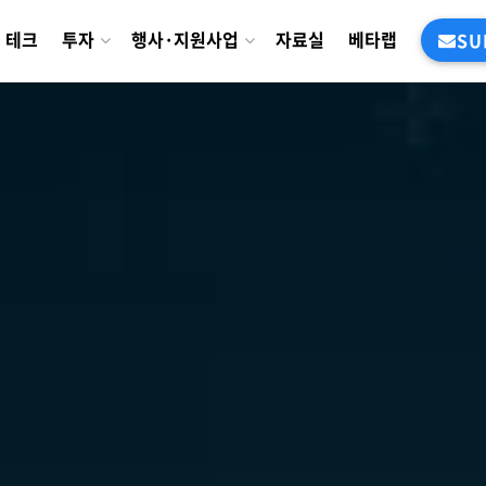
테크
투자
행사·지원사업
자료실
베타랩
SU