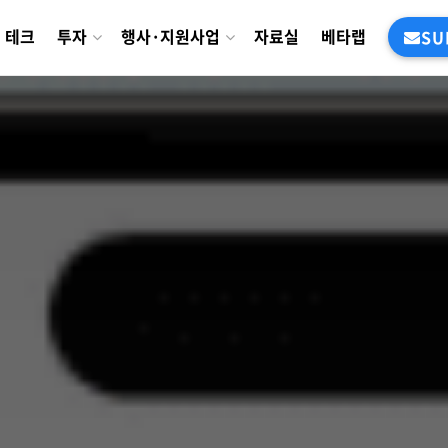
테크
투자
행사·지원사업
자료실
베타랩
SU