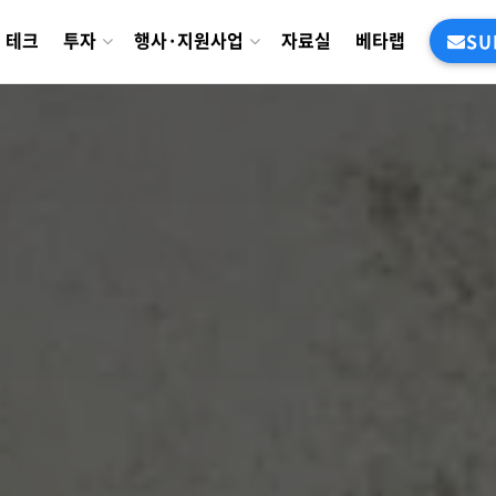
테크
투자
행사·지원사업
자료실
베타랩
SU