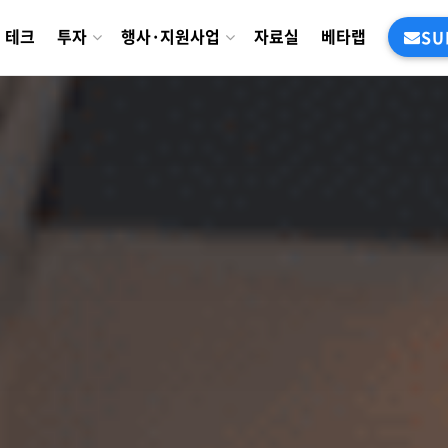
테크
투자
행사·지원사업
자료실
베타랩
SU