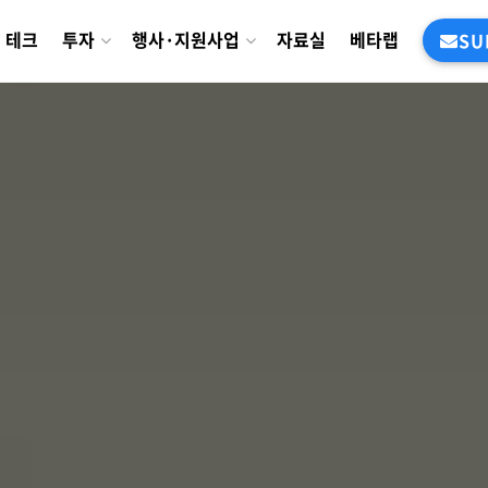
테크
투자
행사·지원사업
자료실
베타랩
SU