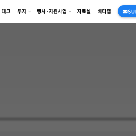
테크
투자
행사·지원사업
자료실
베타랩
SU