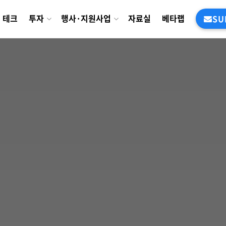
테크
투자
행사·지원사업
자료실
베타랩
SU