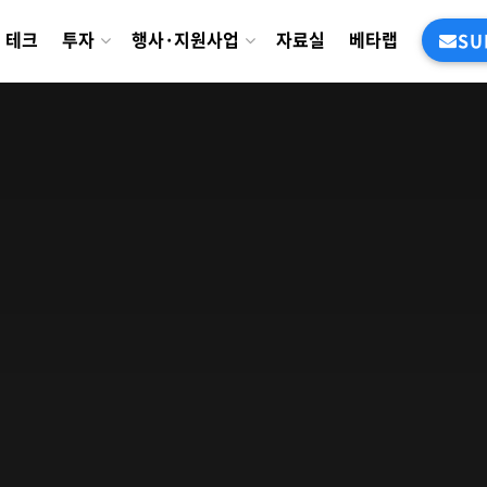
테크
투자
행사·지원사업
자료실
베타랩
SU