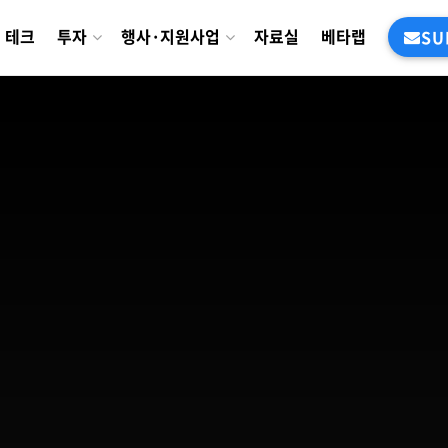
테크
투자
행사·지원사업
자료실
베타랩
SU