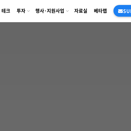
테크
투자
행사·지원사업
자료실
베타랩
SU