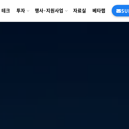
테크
투자
행사·지원사업
자료실
베타랩
SU