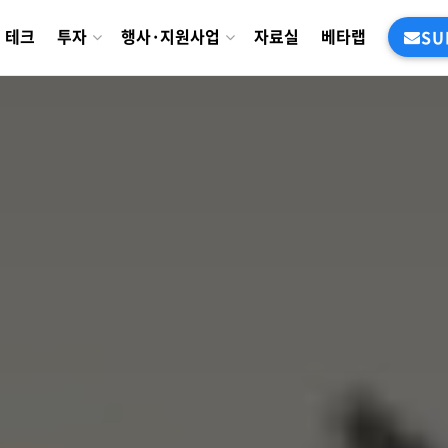
테크
투자
행사·지원사업
자료실
베타랩
SU