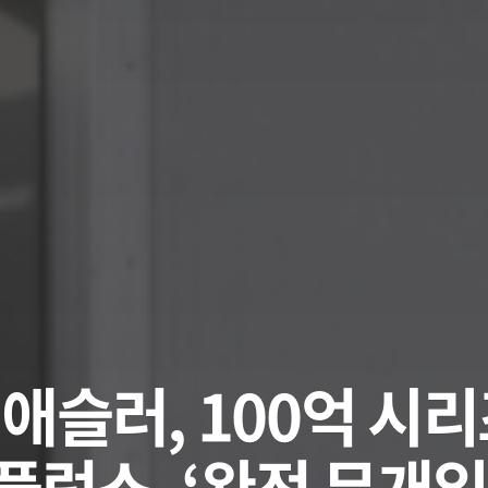
 애슬러, 100억 시
플럭스, ‘완전 무개입