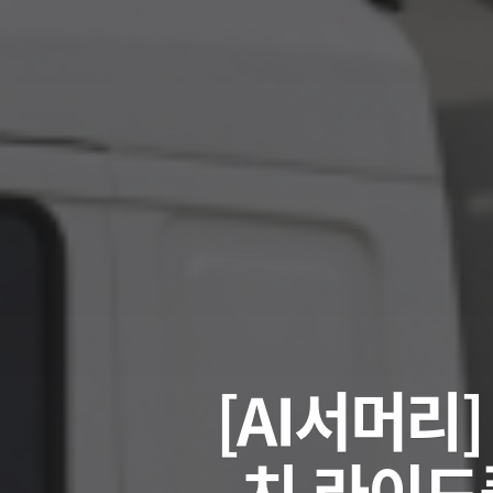
[AI서머리]
치‧라이드