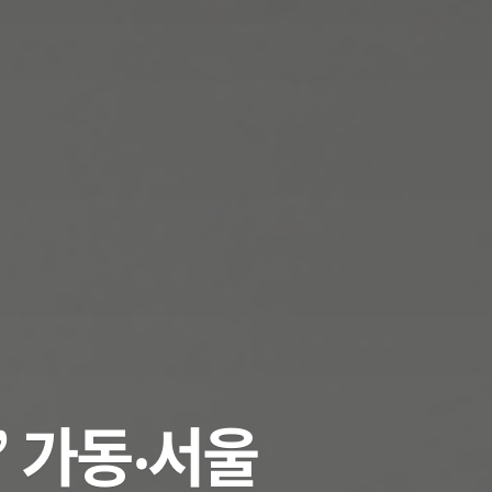
랩’ 가동‧서울