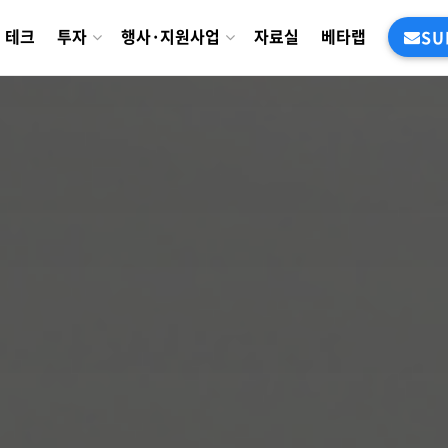
테크
투자
행사·지원사업
자료실
베타랩
SU