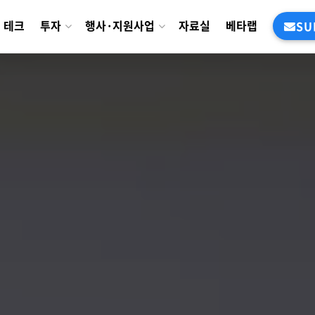
테크
투자
행사·지원사업
자료실
베타랩
SU