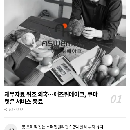
재무자료 위조 의혹…애즈위메이크, 큐마
켓은 서비스 종료
0 SHARES
봇 트레픽 잡는 스퍼인텔리전스 2억 달러 투자 유치