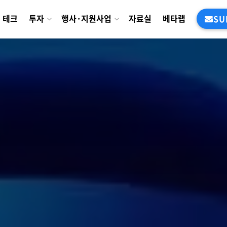
테크
투자
행사·지원사업
자료실
베타랩
SU