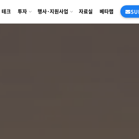
테크
투자
행사·지원사업
자료실
베타랩
SU