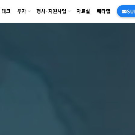
테크
투자
행사·지원사업
자료실
베타랩
SU