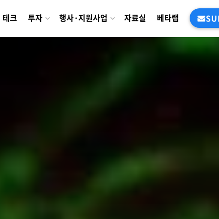
테크
투자
행사·지원사업
자료실
베타랩
SU