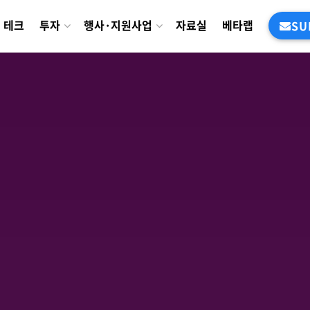
테크
투자
행사·지원사업
자료실
베타랩
SU