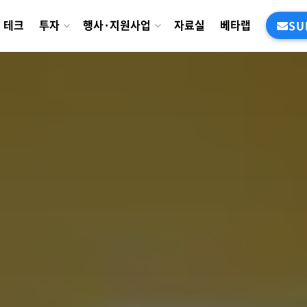
테크
투자
행사·지원사업
자료실
베타랩
SU