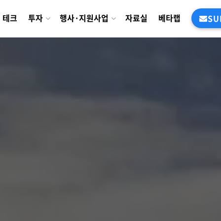
테크
투자
행사·지원사업
자료실
베타랩
SU