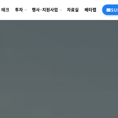
테크
투자
행사·지원사업
자료실
베타랩
SU