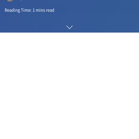
Reading Time: 1 mins read
페이스북이 윈도용과 맥OS용 버전 메신저(Messneger) 앱을
출시했다. 지금까지 웹브라우저에서만 이용해야 했지만 응용 프
로그램을 통해 사용 편의성을 높인 것.