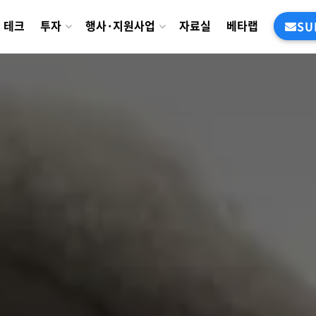
테크
투자
행사·지원사업
자료실
베타랩
SU