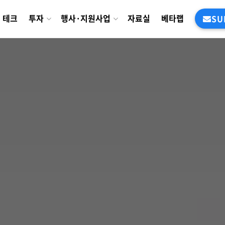
테크
투자
행사·지원사업
자료실
베타랩
SU