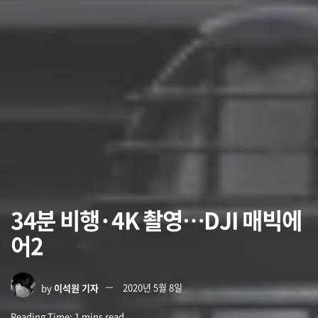
34분 비행·4K 촬영…DJI 매빅에
어2
by
이석원 기자
2020년 5월 8일
Reading Time: 1 mins read