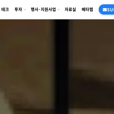
테크
투자
행사·지원사업
자료실
베타랩
SU