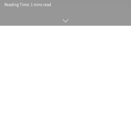
Reading Time: 1 mins read
프린팅위드알렉사(Printing with Alexa)는 아마존이 9월 10일
(현지시간) 발표한 알렉사를 이용해 인쇄할 수 있는 기능이다.
에코(Echo)를 보유한 사람이라면 알렉사 할 일 목록이나 요리
법, 주간 달력, 어린이용 교재, 크로스워드 퍼즐과 미로 등 게임