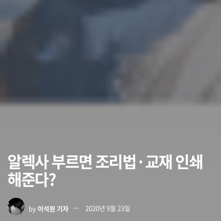
알렉사 부르면 조리법·교재 인쇄
해준다?
by
이석원 기자
2020년 9월 23일