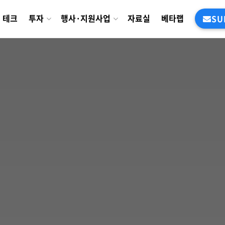
테크
투자
행사·지원사업
자료실
베타랩
SU