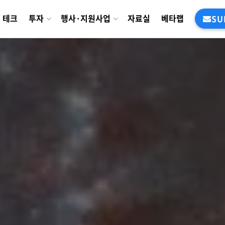
테크
투자
행사·지원사업
자료실
베타랩
SU