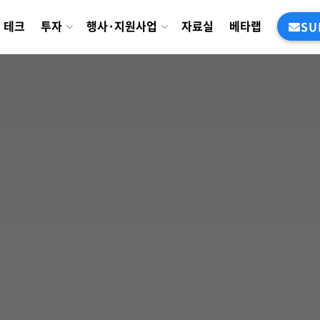
테크
투자
행사·지원사업
자료실
베타랩
SU