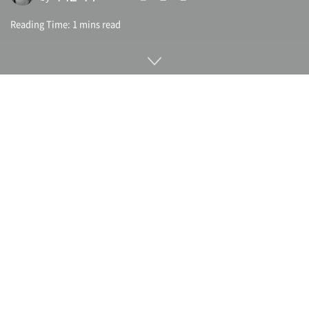
Reading Time: 1 mins read
구글이 11월 19일(현지시간) 차세대 문자 메시지 서비스인
RCS(Rich Communication Service) 글로벌 전개를 끝내고
다음 단계로 종단간 암호화를 위한 베타테스트를 시작한다고 발
표했다.