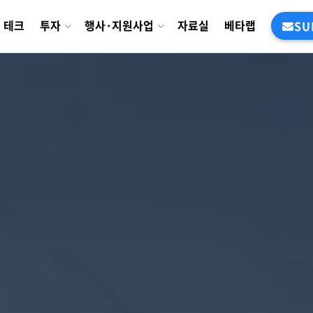
테크
투자
행사·지원사업
자료실
베타랩
SU