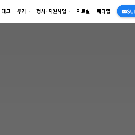
테크
투자
행사·지원사업
자료실
베타랩
SU