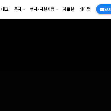
테크
투자
행사·지원사업
자료실
베타랩
SU