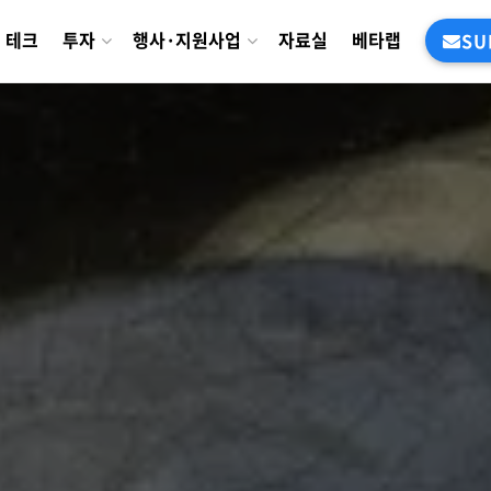
테크
투자
행사·지원사업
자료실
베타랩
SU