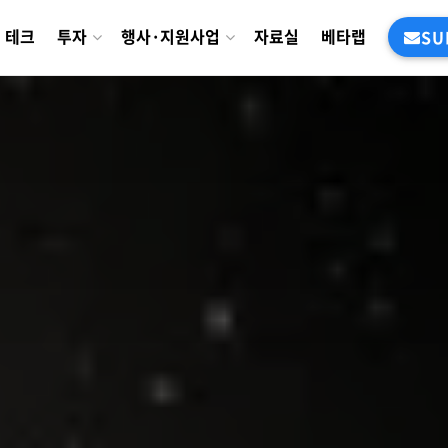
테크
투자
행사·지원사업
자료실
베타랩
SU