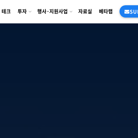
테크
투자
행사·지원사업
자료실
베타랩
SU