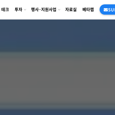
테크
투자
행사·지원사업
자료실
베타랩
SU